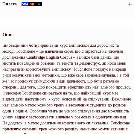
Оплата
Опис
Інноваційний чотирирівневий курс англійської для дорослих та
молоді Touchstone – це навчальна серія, що спирається на чисельні
дослідження Cambridge English Corpus – великої бази даних, що
містить повсякденні розмови та тексти та демонструє, як носії мови
насправді використовують англійську. Touchstone поєднує найкращі
риси комунікативної методики, що вже себе зарекомендувала, і в той
же час пропонує стимулюючі види діяльності, що були ретельно
створені, для того, щоб покращити ефективність навчального процесу.
Філософія Touchstone спирається на те, що найкращий курс має
відповідати наступному: - курс, оснований на спілкуванні. Важливою
навчальною метою кожного уроку є заохочення студентів до розмов
один з одним. Особлива увага до усного спілкування дає можливість
учням відразу застосовувати вивчене у розмовах з одногрупниками.
На додаток, з метою досягнення ефективного спілкування, Touchstone
присвячує окремий урок кожного розділу навчанню комунікативних