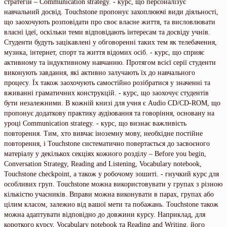
стратегій – Communication strategy. - курс, що персоналізує
навчальний досвід. Touchstone пропонує захоплюючі види діяльності,
що заохочують розповідати про своє власне життя, та висловлювати
власні ідеї, оскільки теми відповідають інтересам та досвіду учнів.
Студенти будуть зацікавлені у обговоренні таких тем як телебачення,
музика, інтернет, спорт та життя відомих осіб. - курс, що сприяє
активному та індуктивному навчанню. Протягом всієї серії студенти
виконують завдання, які активно залучають їх до навчального
процесу. Їх також заохочують самостійно розібратися у значенні та
вживанні граматичних конструкцій. - курс, що заохочує студентів
бути незалежними. В кожній книзі для учня є Audio CD/CD-ROM, що
пропонує додаткову практику аудіювання та говоріння, основану на
уроці Communication strategy. - курс, що визнає важливість
повторення. Тим, хто вивчає іноземну мову, необхідне постійне
повторення, і Touchstone систематично повертається до засвоєного
матеріалу у декількох секціях кожного розділу – Before you begin,
Conversation Strategy, Reading and Listening, Vocabulary notebook,
Touchstone checkpoint, а також у робочому зошиті. - гнучкий курс для
особливих груп. Touchstone можна використовувати у групах з різною
кількістю учасників. Вправи можна виконувати в парах, групах або
цілим класом, залежно від вашої мети та побажань. Touchstone також
можна адаптувати відповідно до довжини курсу. Наприклад, для
короткого курсу, Vocabulary notebook та Reading and Writing, його