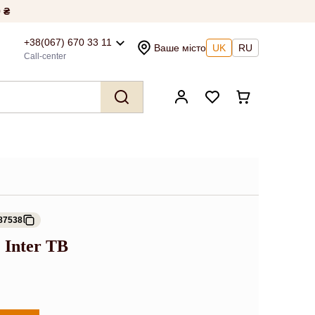
 ₴
+38(067) 670 33 11
Ваше місто
UK
RU
Call-center
87538
 Inter TB