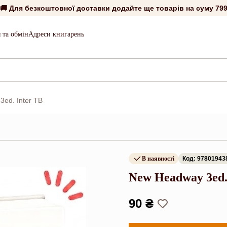
🚚 Для безкоштовної доставки додайте ще товарів на суму
799
 та обмін
Адреси книгарень
ed. Inter TB
В наявності
Код: 97801943
New Headway 3ed.
90 ₴