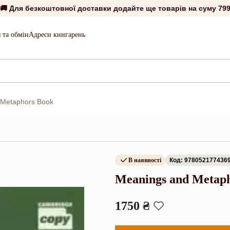
🚚 Для безкоштовної доставки додайте ще товарів на суму
799
 та обмін
Адреси книгарень
 Metaphors Book
В наявності
Код: 978052177436
Meanings and Metap
1750 ₴