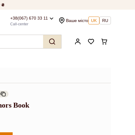
 ₴
+38(067) 670 33 11
Ваше місто
UK
RU
Call-center
9
hors Book