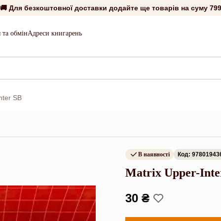
🚚 Для безкоштовної доставки додайте ще товарів на суму
799
 та обмін
Адреси книгарень
nter SB
В наявності
Код: 97801943
Matrix Upper-Inte
30 ₴