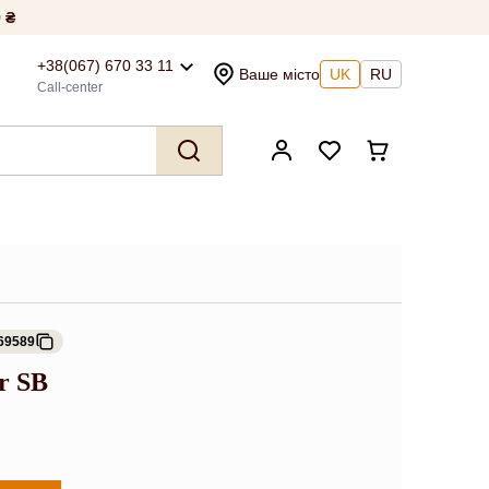
 ₴
+38(067) 670 33 11
Ваше місто
UK
RU
Call-center
69589
r SB