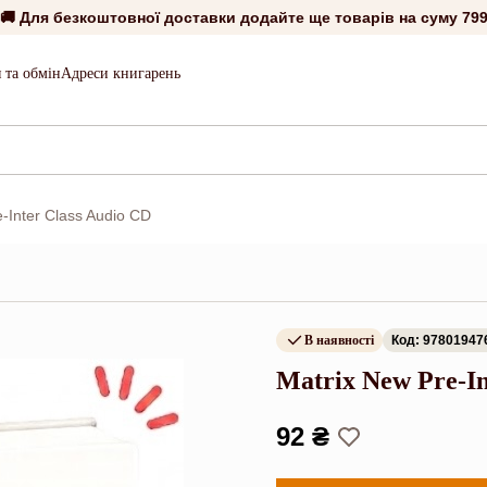
🚚 Для безкоштовної доставки додайте ще товарів на суму
799
 та обмін
Адреси книгарень
-Inter Class Audio CD
В наявності
Код: 97801947
Matrix New Pre-In
92 ₴