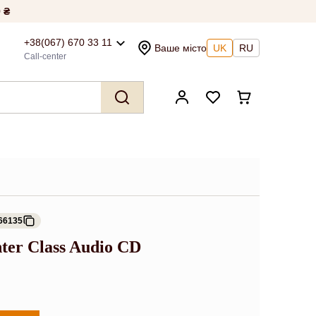
 ₴
+38(067) 670 33 11
Ваше місто
UK
RU
Call-center
66135
ter Class Audio CD