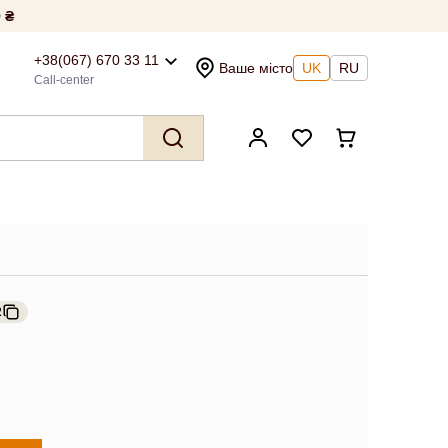
 ₴
+38(067) 670 33 11
Ваше місто
UK
RU
Call-center
2