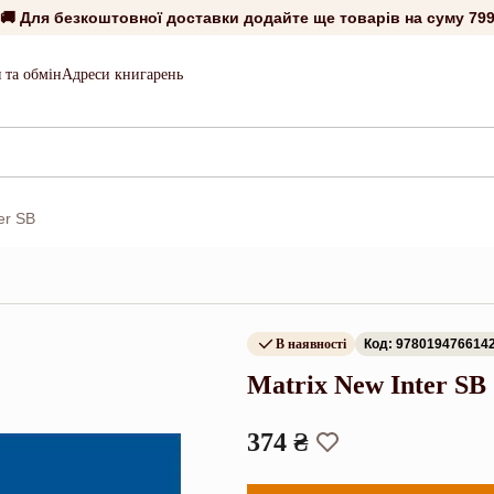
🚚 Для безкоштовної доставки додайте ще товарів на суму
799
 та обмін
Адреси книгарень
er SB
В наявності
Код: 978019476614
Matrix New Inter SB
374 ₴