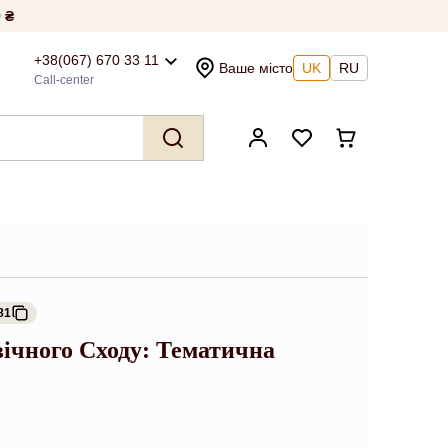
 ₴
+38(067) 670 33 11
Ваше місто
UK
RU
Call-center
81
вічного Сходу: Тематична