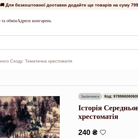
🚚 Для безкоштовної доставки додайте ще товарів на суму
799
 та обмін
Адреси книгарень
чного Сходу: Тематична хрестоматія
Закінчився
Код: 97896606060
Історія Середньо
хрестоматія
240 ₴