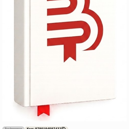
Закінчився
Код: 9780194597432