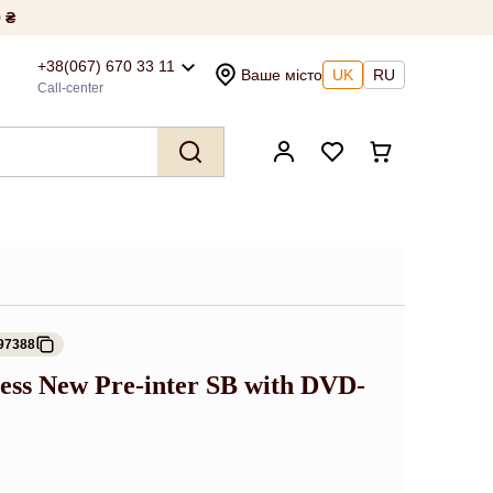
 ₴
+38(067) 670 33 11
Ваше місто
UK
RU
Call-center
97388
ress New Pre-inter SB with DVD-