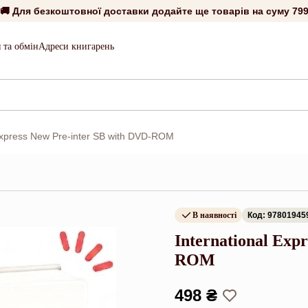
🚚 Для безкоштовної доставки додайте ще товарів на суму
799
 та обмін
Адреси книгарень
 Express New Pre-inter SB with DVD-ROM
В наявності
Код: 97801945
International Exp
ROM
498 ₴