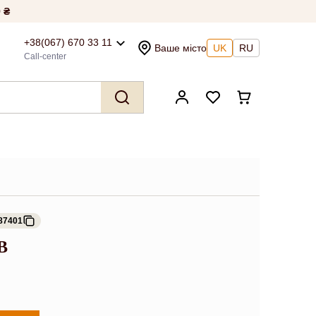
 ₴
+38(067) 670 33 11
Ваше місто
UK
RU
Call-center
87401
B