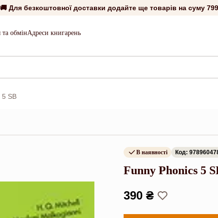
🚚 Для безкоштовної доставки додайте ще товарів на суму
799
 та обмін
Адреси книгарень
 5 SB
В наявності
Код: 97896047
Funny Phonics 5 S
390 ₴