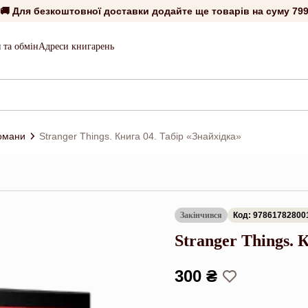
🚚 Для безкоштовної доставки додайте ще товарів на суму
799
 та обмін
Адреси книгарень
романи
Stranger Things. Книга 04. Табір «Знайхідка»
Закінчився
Код: 97861782800
Stranger Things. 
300 ₴