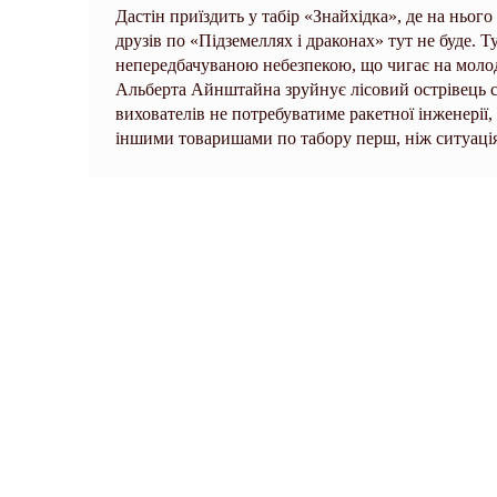
Дастін приїздить у табір «Знайхідка», де на нього
друзів по «Підземеллях і драконах» тут не буде. Ту
непередбачуваною небезпекою, що чигає на молоди
Альберта Айнштайна зруйнує лісовий острівець 
вихователів не потребуватиме ракетної інженерії,
іншими товаришами по табору перш, ніж ситуація 