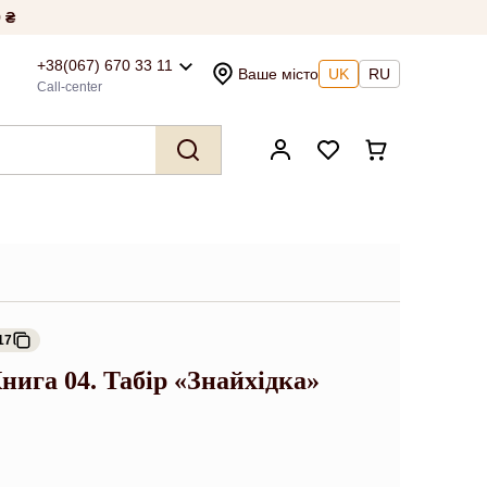
 ₴
+38(067) 670 33 11
Ваше місто
UK
RU
Call-center
17
Книга 04. Табір «Знайхідка»