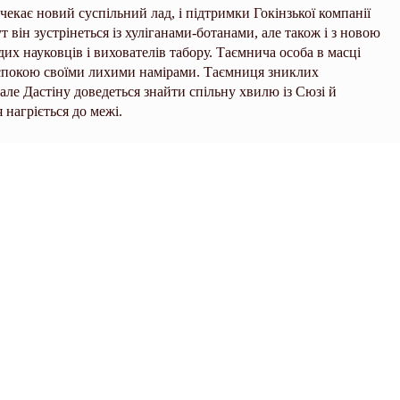
 чекає новий суспільний лад, і підтримки Гокінзької компанії
т він зустрінеться із хуліганами-ботанами, але також і з новою
х науковців і вихователів табору. Таємнича особа в масці
спокою своїми лихими намірами. Таємниця зниклих
 але Дастіну доведеться знайти спільну хвилю із Сюзі й
нагріється до межі.