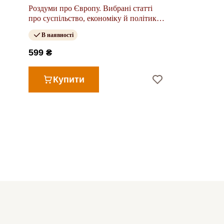
Роздуми про Європу. Вибрані статті
про суспільство, економіку й політику
(тверда палітурка)
В наявності
599 ₴
Купити