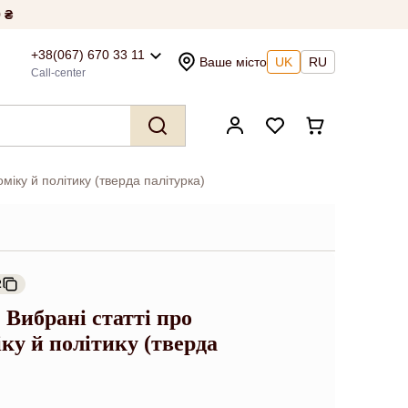
 ₴
+38(067) 670 33 11
Ваше місто
UK
RU
Call-center
міку й політику (тверда палітурка)
2
 Вибрані статті про
іку й політику (тверда