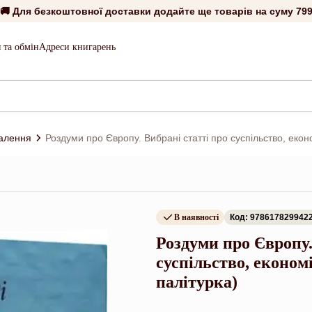
🚚 Для безкоштовної доставки додайте ще товарів на суму
799
 та обмін
Адреси книгарень
алення
Роздуми про Європу. Вибрані статті про суспільство, еконо
В наявності
Код: 978617829942
Роздуми про Європу.
суспільство, економ
палітурка)