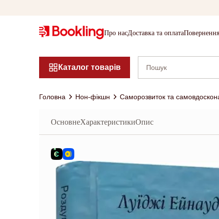
Про нас
Доставка та оплата
Повернення
Каталог товарів
Головна
Нон-фікшн
Саморозвиток та самовдоскон
Основне
Характеристики
Опис