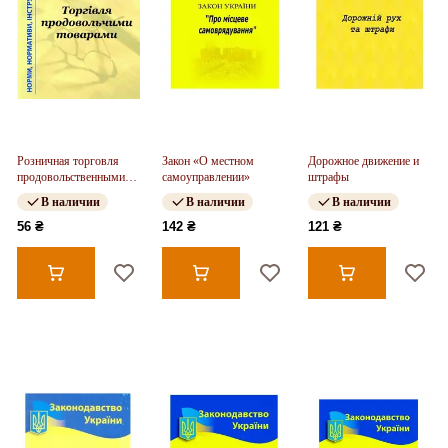
Розничная торговля
Закон «О местном
Дорожное движение и
продовольственными
самоуправлении»
штрафы
товарами
В наличии
В наличии
В наличии
56 ₴
142 ₴
121 ₴