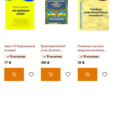
Закон «О Национальной
Временный боевой
Розничная торговля
полиции»
устав Десантно-
непродовольственными
штурмовых войск ВСУ.
товарами
В наличии
В наличии
В наличии
Часть IV (Взвод,
отделение)
77 ₴
390 ₴
59 ₴