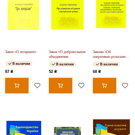
Закон «О нотариате»
Закон «О добровольном
Законы «Об
объединении
оперативно-розыскной
территориальных
деятельности», «Об
В наличии
В наличии
В наличии
общин»
ОПО по борьбе с
организованной
87 ₴
52 ₴
68 ₴
преступностью»