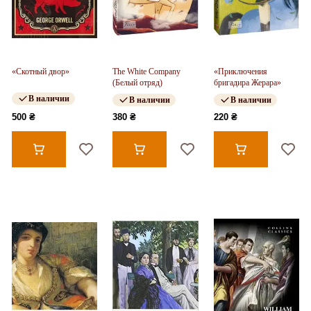
«Скотный двор»
The White Company
«Приключения
(Белый отряд)
бригадира Жерара»
В наличии
В наличии
В наличии
500 ₴
380 ₴
220 ₴