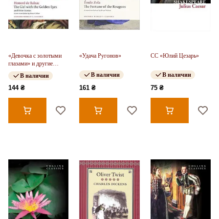
«Девочка с золотыми
«Удача Ругонов»
CC «Юлий Цезарь»
глазами» и другие
рассказы
В наличии
В наличии
В наличии
144 ₴
161 ₴
75 ₴