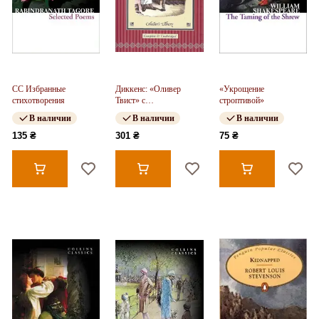
CC Избранные
Диккенс: «Оливер
«Укрощение
стихотворения
Твист» с
строптивой»
иллюстрациями [в
В наличии
В наличии
В наличии
твёрдом переплёте]
135 ₴
301 ₴
75 ₴