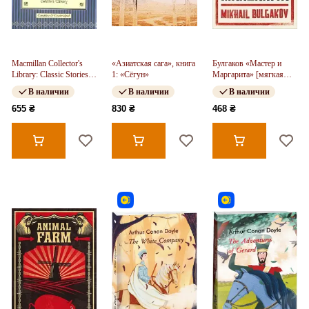
Macmillan Collector's
«Азиатская сага», книга
Булгаков «Мастер и
Library: Classic Stories
1: «Сёгун»
Маргарита» [мягкая
от Age of Decadence
обложка]
В наличии
В наличии
В наличии
655 ₴
830 ₴
468 ₴