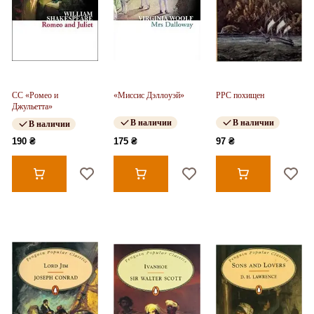
CC «Ромео и
«Миссис Дэллоуэй»
PPC похищен
Джульетта»
В наличии
В наличии
В наличии
190 ₴
175 ₴
97 ₴