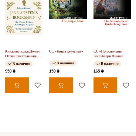
Книжная полка Джейн
CC «Книга джунглей»
CC «Приключения
Остин: писательницы,
Гекльберри Финна»
которые создали
В наличии
В наличии
В наличии
легенду
950 ₴
150 ₴
165 ₴