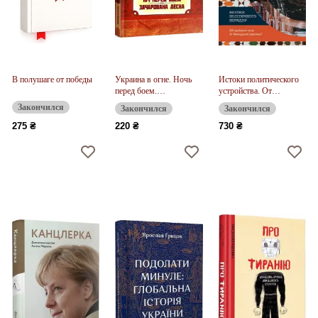
В полушаге от победы
Украина в огне. Ночь
Истоки политического
перед боем.
устройства. От
Очарованная Десна
древнейших времен до
Закончился
Закончился
Закончился
Французской
революции
275 ₴
220 ₴
730 ₴