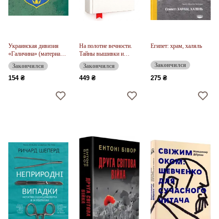
Украинская дивизия
На полотне вечности.
Египет: храм, халяль
«Галичина» (материалы
Тайны вышивки и
по истории)
вышивания
Закончился
Закончился
Закончился
154 ₴
449 ₴
275 ₴