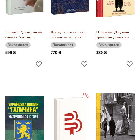
Канцлер. Удивительная
Преодолеть прошлое:
О тирании. Двадцать
одиссея Ангелы
глобальная история
уроков двадцатого века.
Меркель
Украины
Графическая адаптация
Закончился
Закончился
Закончился
599 ₴
770 ₴
330 ₴