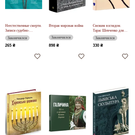
Неестественные смерти.
Вторая мировая война
Свежим взглядом.
Записи судебно-
Тарас Шевченко для
медицинского эксперта
современного читателя
Закончился
Закончился
Закончился
по результатам 34
вскрытий
265 ₴
898 ₴
330 ₴