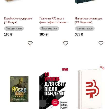
Еврейское государство.
Галичина XX века в
Львовская скульптура.
(Т. Герцль)
фотографиях Юлиана
(Ю. Бирюлев)
Дороша
Закончился
Закончился
Закончился
165 ₴
385 ₴
385 ₴