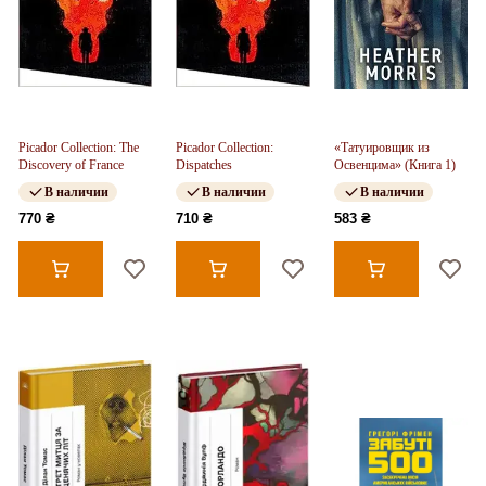
Picador Collection: The
Picador Collection:
«Татуировщик из
Discovery of France
Dispatches
Освенцима» (Книга 1)
В наличии
В наличии
В наличии
770 ₴
710 ₴
583 ₴