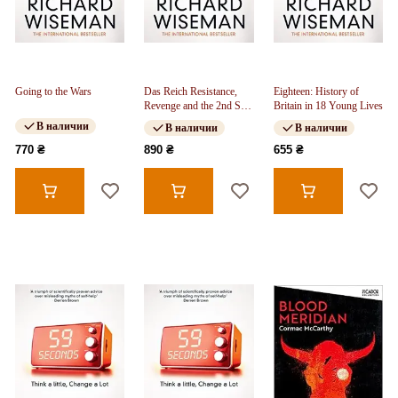
Going to the Wars
Das Reich Resistance,
Eighteen: History of
Revenge and the 2nd SS
Britain in 18 Young Lives
Panzer Division in
В наличии
В наличии
В наличии
France, June 1944
770 ₴
890 ₴
655 ₴