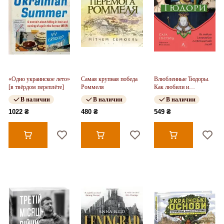
«Одно украинское лето»
Самая крупная победа
Влюбленные Тюдоры.
[в твёрдом переплёте]
Роммеля
Как любили и
ненавидели в
В наличии
В наличии
В наличии
средневековой Англии
(твердый переплет)
1022 ₴
480 ₴
549 ₴