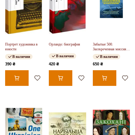
Портрет художника в
Орландо: биография
Забытые 500.
юности
Засекреченная миссия
американских военных
В наличии
В наличии
В наличии
390 ₴
420 ₴
650 ₴