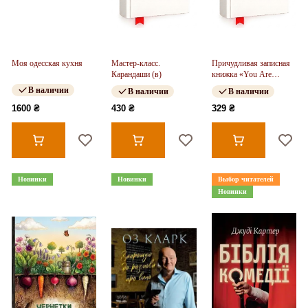
Моя одесская кухня
Мастер-класс.
Причудливая записная
Карандаши (в)
книжка «You Are
Energy»
В наличии
В наличии
В наличии
1600 ₴
430 ₴
329 ₴
Новинки
Новинки
Выбор читателей
Новинки