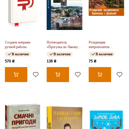
Создаем витражи
Путеводитель
Резиденция
ручной работы
«Прогулка по Львову»
митрополитов
(на нем. яз.)
Буковины и Далмации.
В наличии
В наличии
В наличии
Путеводитель
570 ₴
138 ₴
75 ₴