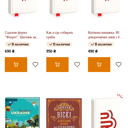
Садовая ферма
Как и где собирать
Квіткова вишивка. 80
"Флорет". Цветник на
грибы
декоративних швів і 400
срез. Выращиваем,
комбінацій із
В наличии
В наличии
В наличии
собираем и аранжируем
різноманітними
пышные сезонные
нитками
690 ₴
950 ₴
490 ₴
цветения.