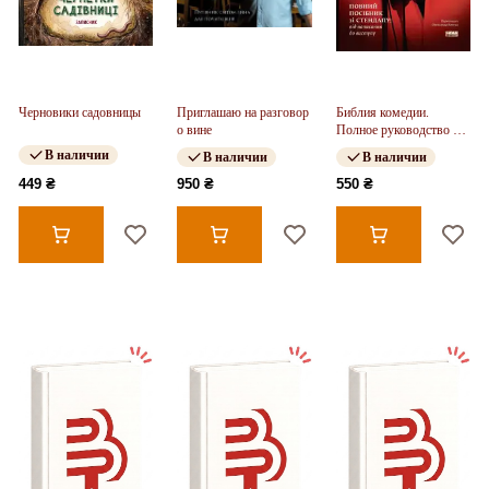
Черновики садовницы
Приглашаю на разговор
Библия комедии.
о вине
Полное руководство по
стендапу: от написания
В наличии
В наличии
В наличии
до выступления
449 ₴
950 ₴
550 ₴