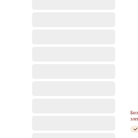
Биз
эле