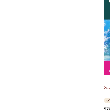
Упр
57