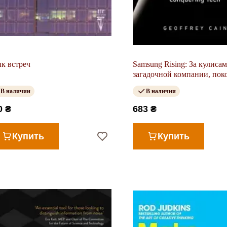
к встреч
Samsung Rising: За кулиса
загадочной компании, по
мир технологий
В наличии
В наличии
0 ₴
683 ₴
Купить
Купить