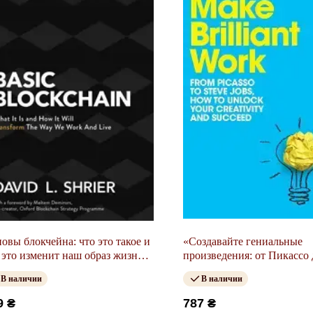
овы блокчейна: что это такое и
«Создавайте гениальные
 это изменит наш образ жизни и
произведения: от Пикассо 
оты
Стива Джобса — как раск
В наличии
В наличии
свой творческий потенциа
добиться успеха»
9 ₴
787 ₴