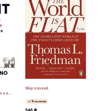
Мир плоский
е и в
В наличии
546 ₴