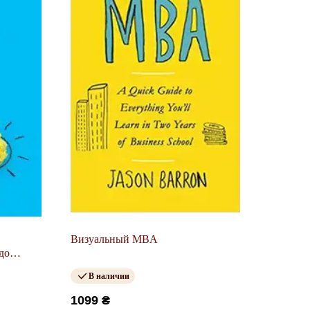
Визуальный MBA
до
рыть
В наличии
л и
1099 ₴