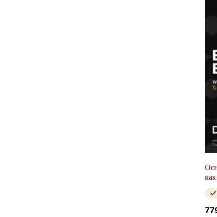
Осн
как
раб
77