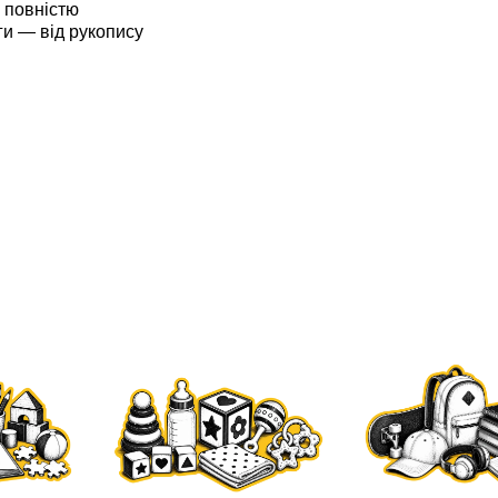
н повністю
ги — від рукопису