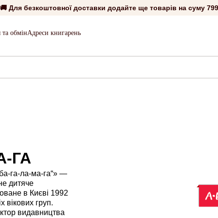
🚚 Для безкоштовної доставки додайте ще товарів на суму
799
 та обмін
Адреси книгарень
А-ГА
ба-га-ла-ма-га“» —
не дитяче
оване в Києві 1992
х вікових груп.
актор видавництва