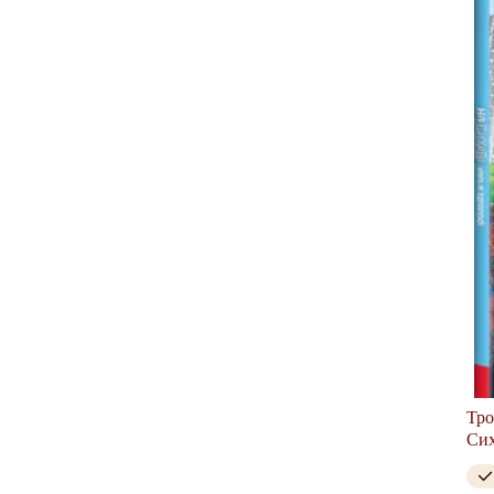
Тро
Сих