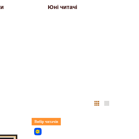
ки
Юні читачі
Вибір читачів