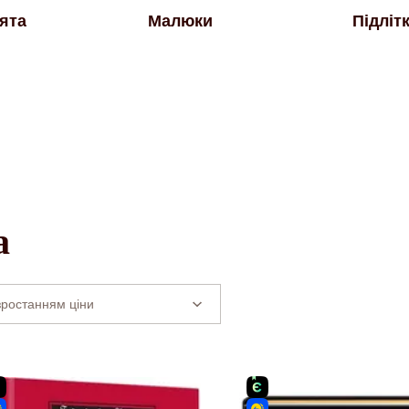
ята
Малюки
Підліт
а