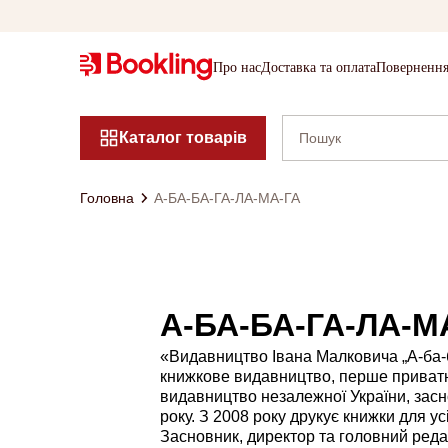
Про нас
Доставка та оплата
Повернення
Каталог товарів
Головна
А-БА-БА-ГА-ЛА-МА-ГА
А-БА-БА-ГА-ЛА-М
«Видавництво Івана Малковича „А-ба-
книжкове видавництво, перше приват
видавництво незалежної України, засн
року. З 2008 року друкує книжки для усі
Засновник, директор та головний ред