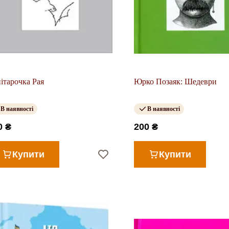
ітарочка Рая
Юрко Позаяк: Шедеври
В наявності
В наявності
0 ₴
200 ₴
Купити
Купити