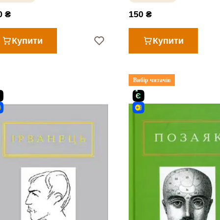
0 ₴
150 ₴
Купити
Купити
Вибір читачів