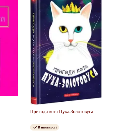
Пригоди кота Пуха-Золотовуса
В наявності