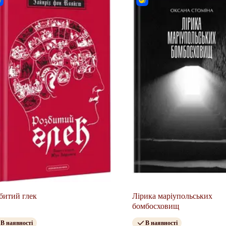
битий глек
Лірика маріупольських
бомбосховищ
В наявності
В наявності