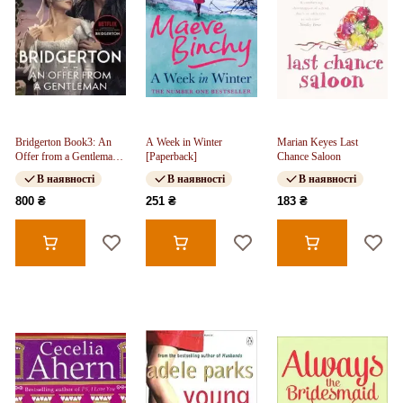
Bridgerton Book3: An
A Week in Winter
Marian Keyes Last
Offer from a Gentleman
[Paperback]
Chance Saloon
(Film Tie-in)
В наявності
В наявності
В наявності
800 ₴
251 ₴
183 ₴