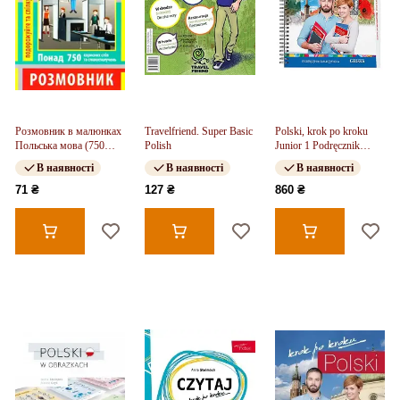
Розмовник в малюнках
Travelfriend. Super Basic
Polski, krok po kroku
Польська мова (750
Polish
Junior 1 Podręcznik
слів)
nauczyciela
В наявності
В наявності
В наявності
71 ₴
127 ₴
860 ₴