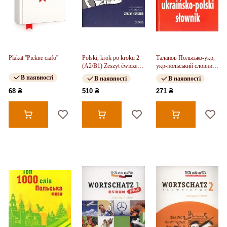
Plakat ''Piekne ciafo''
Polski, krok po kroku 2
Таланов Польсько-укр,
(A2/B1) Zeszyt ćwiczeń
укр-польський словник
+ e-Coursebook
100 тис.
В наявності
В наявності
В наявності
68 ₴
510 ₴
271 ₴