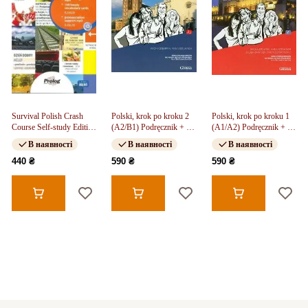
Survival Polish Crash
Polski, krok po kroku 2
Polski, krok po kroku 1
Course Self-study Edition
(A2/B1) Podręcznik + e-
(A1/A2) Podręcznik + e-
+2 mini CD, fiszki
Coursebook
Coursebook
В наявності
В наявності
В наявності
440 ₴
590 ₴
590 ₴