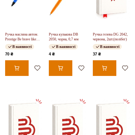
Ручка масляна автом.
Ручка кулькова DB
Ручка гелева DG 2042,
Prestige Be brave like
2050, чорна, 0,7 мм
червона, 2шт.(полібег)
Ukraine, синя
В наявності
В наявності
В наявності
70 ₴
4 ₴
37 ₴