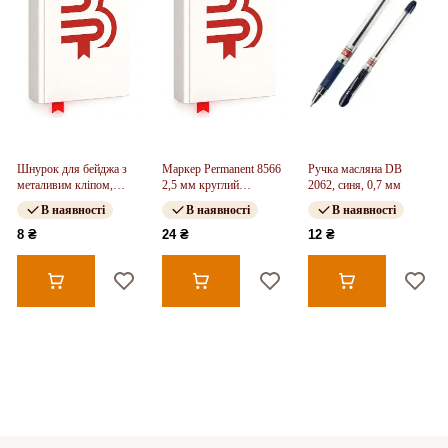
Шнурок для бейджа з
Маркер Permanent 8566
Ручка масляна DB
металивим кліпом,
2,5 мм круглий
2062, синя, 0,7 мм
чорний, 4532
коричневий
В наявності
В наявності
В наявності
8 ₴
24 ₴
12 ₴