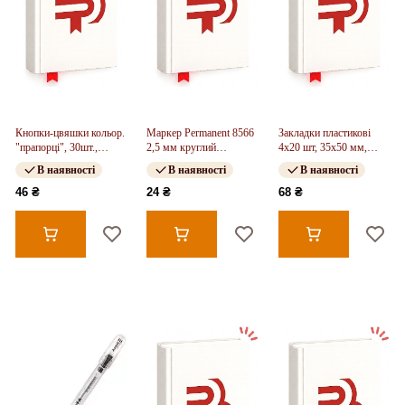
Кнопки-цвяшки кольор.
Маркер Permanent 8566
Закладки пластикові
"прапорці", 30шт.,
2,5 мм круглий
4x20 шт, 35х50 мм,
пласт.контейнер
фіолетовий
Space food
В наявності
В наявності
В наявності
46 ₴
24 ₴
68 ₴