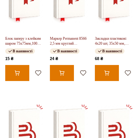
Блок паперу з клейким
Маркер Permanent 8566
Закладки пластикові
шаром 75x75мм,100
2,5 мм круглий
4x20 шт, 35х50 мм,
арк,яскр-жов
оранжевий
School
В наявності
В наявності
В наявності
15 ₴
24 ₴
68 ₴