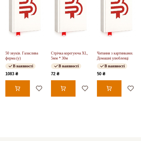
50 звуків. Галаслива
Стрічка корегуюча XL,
Читання з картинками.
ферма (у)
5мм * 30м
Домашні улюбленці
В наявності
В наявності
В наявності
1083 ₴
72 ₴
50 ₴