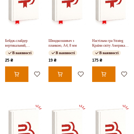
Бейдж-слайдер
Швидкозшивач з
Настільна гра Strateg
вертикальний,
планкою, А4, 8 мм
Країни світу Америка та
димчастий синій, 4500V
Океанія (31104)
В наявності
В наявності
В наявності
(54*85мм)
25 ₴
19 ₴
175 ₴