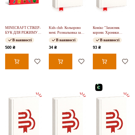
MINECRAFT СТІКЕР-
Kids club. Кольорово
Комікс "Захисник
БУК ДЛЯ РЕЖИМУ
мені. Розмальовка за
корони. Хроники
«ВИЖИВАННЯ»
цифрами (укр)
Невмерлої"
В наявності
В наявності
В наявності
500 ₴
34 ₴
93 ₴