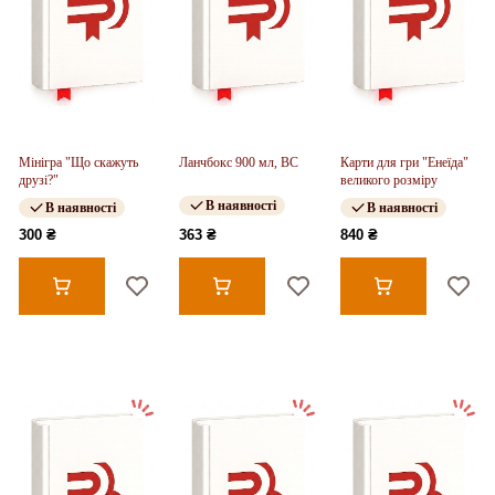
Мінігра "Що скажуть
Ланчбокс 900 мл, BC
Карти для гри "Енеїда"
друзі?"
великого розміру
В наявності
В наявності
В наявності
300 ₴
363 ₴
840 ₴