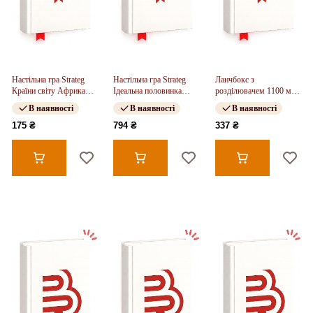
Настільна гра Strateg
Настільна гра Strateg
Ланчбокс з
Країни світу Африка
Ідеальна половинка
розділювачем 1100 мл,
(31103)
(30888)
синій
В наявності
В наявності
В наявності
175 ₴
794 ₴
337 ₴