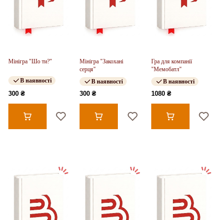
Мінігра "Шо ти?"
Мінігра "Закохані
Гра для компанії
серця"
"Мемобатл"
В наявності
В наявності
В наявності
300 ₴
300 ₴
1080 ₴