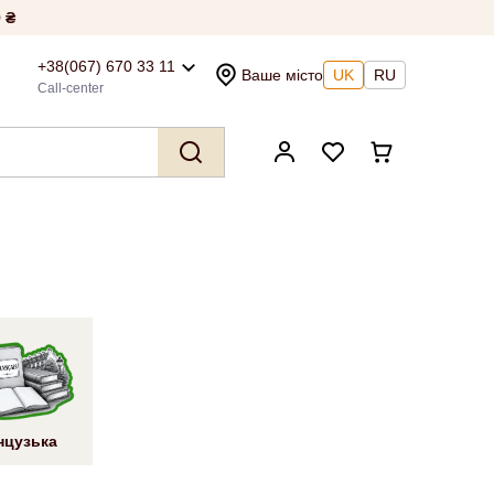
 ₴
+38(067) 670 33 11
Ваше місто
UK
RU
Call-center
нцузька