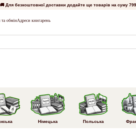
🚚 Для безкоштовної доставки додайте ще товарів на суму
799
 та обмін
Адреси книгарень
анська
Німецька
Польська
Фра