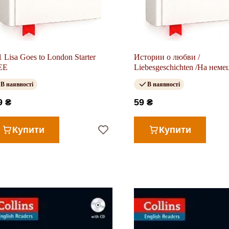
 Lisa Goes to London Starter
Истории о любви /
EE
Liebesgeschichten /На неме
языке.
В наявності
В наявності
9 ₴
59 ₴
Купити
Купити