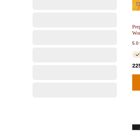
Pre
Wo
5.0
22