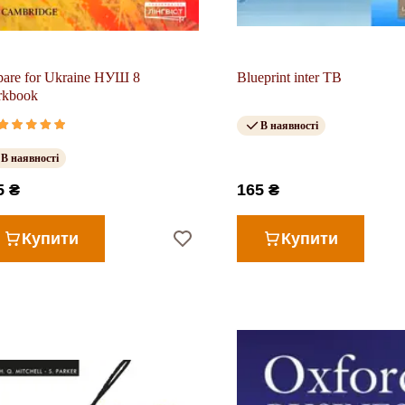
pare for Ukraine НУШ 8
Blueprint inter TB
rkbook
В наявності
В наявності
5 ₴
165 ₴
Купити
Купити