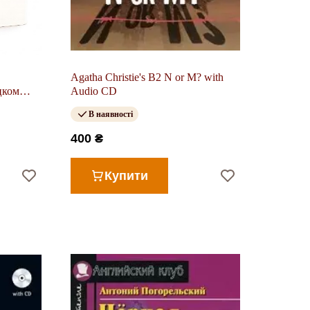
Agatha Christie's B2 N or M? with
цком
Audio CD
В наявності
400 ₴
Купити