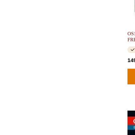
OS1
FR
14