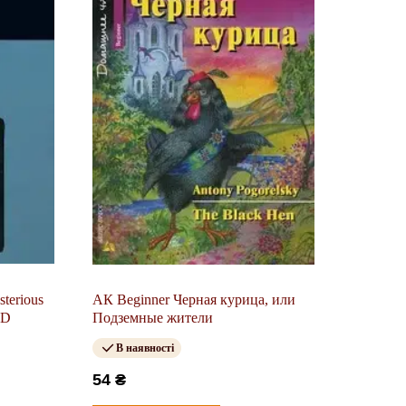
sterious
АК Beginner Черная курица, или
CD
Подземные жители
В наявності
54 ₴