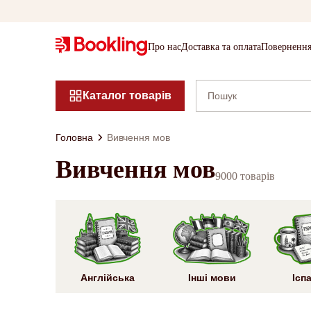
Про нас
Доставка та оплата
Повернення
Каталог товарів
Головна
Вивчення мов
Вивчення мов
9000 товарів
Англійська
Інші мови
Ісп