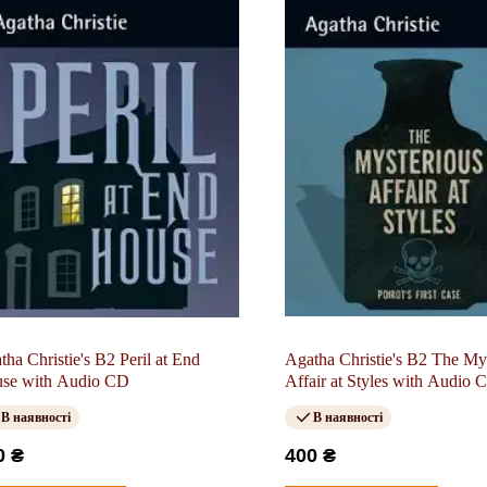
tha Christie's B2 Peril at End
Agatha Christie's B2 The My
se with Audio CD
Affair at Styles with Audio 
В наявності
В наявності
0 ₴
400 ₴