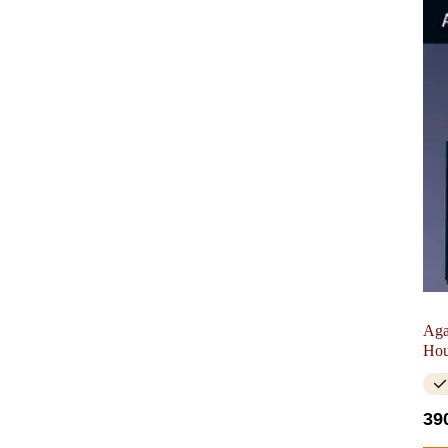
Aga
Hou
39