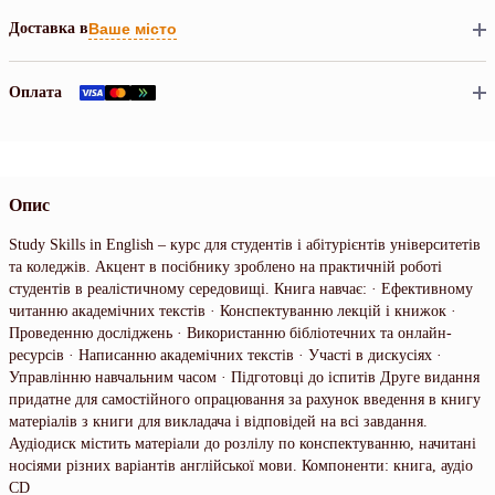
Доставка в
Ваше місто
Оплата
Опис
Study Skills in English – курс для студентів і абітурієнтів університетів
та коледжів. Акцент в посібнику зроблено на практичній роботі
студентів в реалістичному середовищі. Книга навчає: · Ефективному
читанню академічних текстів · Конспектуванню лекцій і книжок ·
Проведенню досліджень · Використанню бібліотечних та онлайн-
ресурсів · Написанню академічних текстів · Участі в дискусіях ·
Управлінню навчальним часом · Підготовці до іспитів Друге видання
придатне для самостійного опрацювання за рахунок введення в книгу
матеріалів з книги для викладача і відповідей на всі завдання.
Аудіодиск містить матеріали до розлілу по конспектуванню, начитані
носіями різних варіантів англійської мови. Компоненти: книга, аудіо
CD