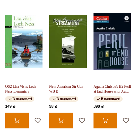
OS2 Lisa Visits Loch
New American Str Con
Agatha Christie's B2 Peril
Ness Elementary
WB B
at End House with Audio
CD
В наявності
В наявності
В наявності
149 ₴
98 ₴
390 ₴