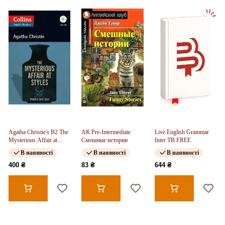
Agatha Christie's B2 The
АК Pre-Intermediate
Live English Grammar
Mysterious Affair at
Смешные истории
Inter TB FREE
Styles with Audio CD
В наявності
В наявності
В наявності
400 ₴
83 ₴
644 ₴