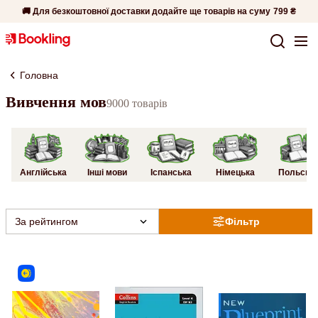
🚚 Для безкоштовної доставки додайте ще товарів на суму
799 ₴
Головна
Вивчення мов
9000 товарів
Англійська
Інші мови
Іспанська
Німецька
Польськ
За рейтингом
Фільтр