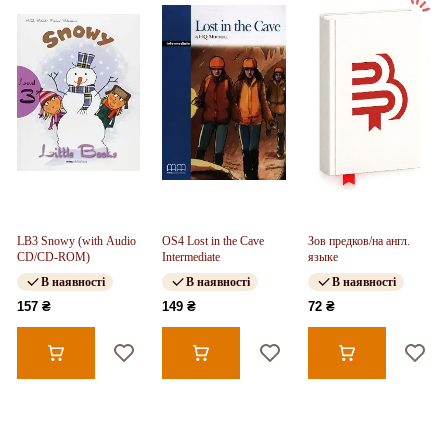
LB3 Snowy (with Audio
OS4 Lost in the Cave
Зов предков/на англ.
CD/CD-ROM)
Intermediate
языке
В наявності
В наявності
В наявності
157 ₴
149 ₴
72 ₴