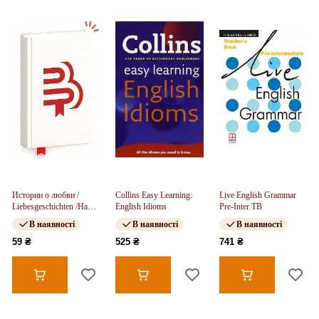
Истории о любви /
Collins Easy Learning:
Live English Grammar
Liebesgeschichten /На
English Idioms
Pre-Inter TB
немецком языке.
В наявності
В наявності
В наявності
59 ₴
525 ₴
741 ₴