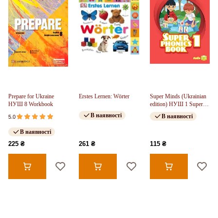
Prepare for Ukraine
Erstes Lernen: Wörter
Super Minds (Ukrainian
НУШ 8 Workbook
edition) НУШ 1 Super
Phonics Book (М'яка
В наявності
В наявності
5.0
обкладинка)
В наявності
225 ₴
261 ₴
115 ₴