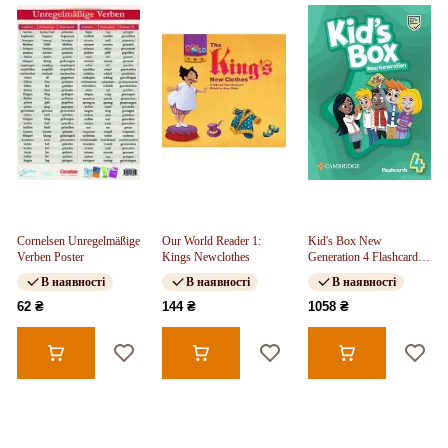
Cornelsen Unregelmäßige
Our World Reader 1:
Kid's Box New
Verben Poster
Kings Newclothes
Generation 4 Flashcards
(pack of 104)
В наявності
В наявності
В наявності
62 ₴
144 ₴
1058 ₴