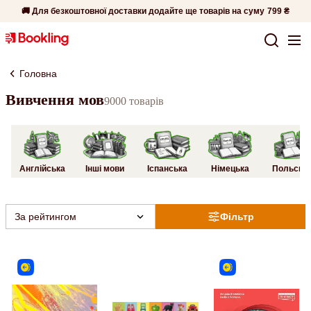
🚚 Для безкоштовної доставки додайте ще товарів на суму
799 ₴
Головна
Вивчення мов
9000 товарів
Англійська
Інші мови
Іспанська
Німецька
Польськ
За рейтингом
Фільтр