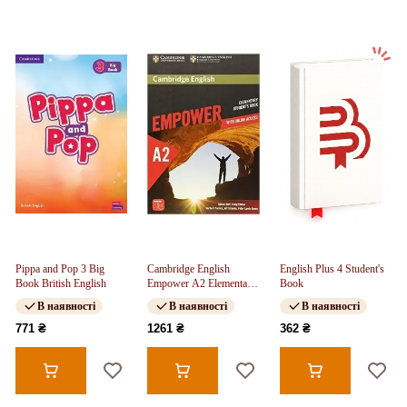
Pippa and Pop 3 Big
Cambridge English
English Plus 4 Student's
Book British English
Empower A2 Elementary
Book
SB with Online
В наявності
В наявності
В наявності
Assessment and Practice,
and Online WB
771 ₴
1261 ₴
362 ₴