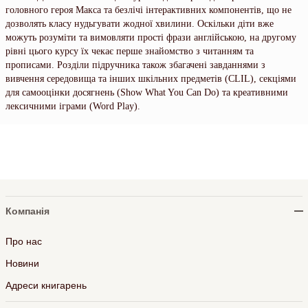
головного героя Макса та безлічі інтерактивних компонентів, що не
дозволять класу нудьгувати жодної хвилини. Оскільки діти вже
можуть розуміти та вимовляти прості фрази англійською, на другому
рівні цього курсу їх чекає перше знайомство з читанням та
прописами. Розділи підручника також збагачені завданнями з
вивчення середовища та інших шкільних предметів (CLIL), секціями
для самооцінки досягнень (Show What You Can Do) та креативними
лексичними іграми (Word Play).
Компанія
Про нас
Новини
Адреси книгарень