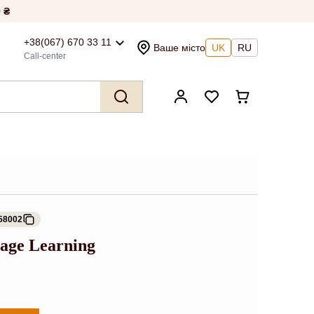
 ₴
+38(067) 670 33 11
Ваше місто
UK
RU
Call-center
58002
uage Learning