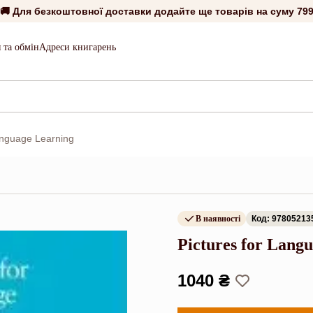
🚚 Для безкоштовної доставки додайте ще товарів на суму
799
 та обмін
Адреси книгарень
anguage Learning
В наявності
Код: 97805213
Pictures for Lang
1040 ₴