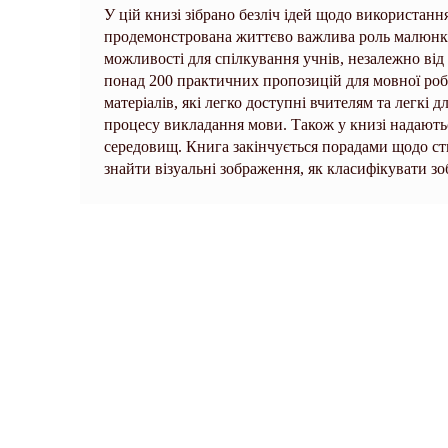
У цій книзі зібрано безліч ідей щодо використанн
продемонстрована життєво важлива роль малюнкі
можливості для спілкування учнів, незалежно від 
понад 200 практичних пропозицій для мовної ро
матеріалів, які легко доступні вчителям та легкі 
процесу викладання мови. Також у книзі надаютьс
середовищ. Книга закінчується порадами щодо ств
знайти візуальні зображення, як класифікувати зо