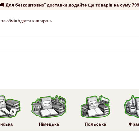
🚚 Для безкоштовної доставки додайте ще товарів на суму
799
 та обмін
Адреси книгарень
анська
Німецька
Польська
Фра