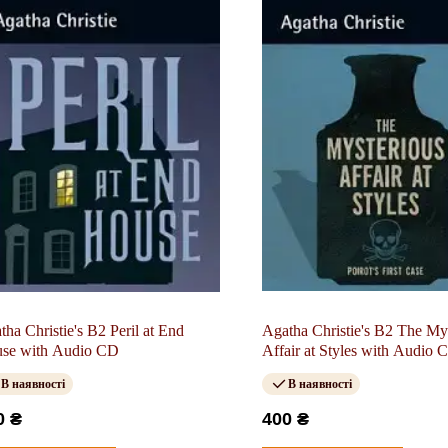
tha Christie's B2 Peril at End
Agatha Christie's B2 The My
se with Audio CD
Affair at Styles with Audio 
В наявності
В наявності
0 ₴
400 ₴