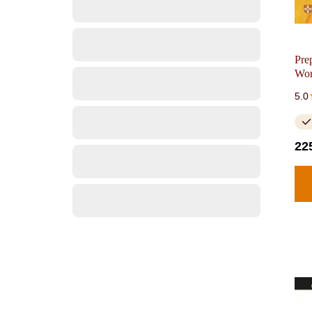
Pre
Wo
5.0
22