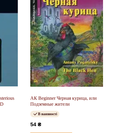
sterious
АК Beginner Черная курица, или
CD
Подземные жители
В наявності
54 ₴