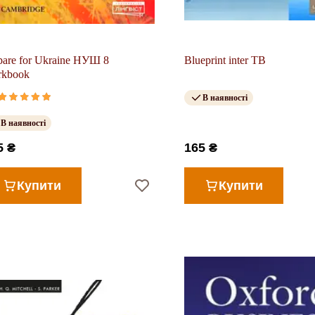
pare for Ukraine НУШ 8
Blueprint inter TB
rkbook
В наявності
В наявності
5 ₴
165 ₴
Купити
Купити