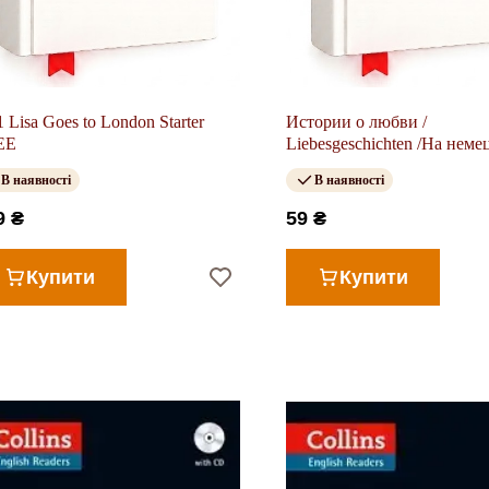
 Lisa Goes to London Starter
Истории о любви /
EE
Liebesgeschichten /На неме
языке.
В наявності
В наявності
9 ₴
59 ₴
Купити
Купити