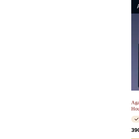
Aga
Hou
39