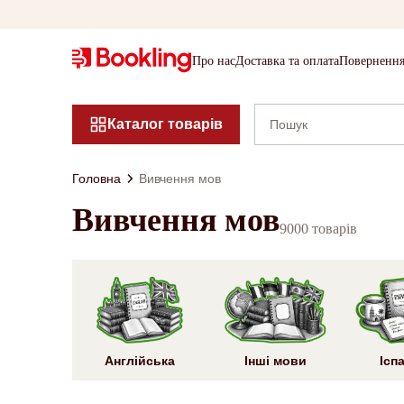
Про нас
Доставка та оплата
Повернення
Каталог товарів
Головна
Вивчення мов
Вивчення мов
9000 товарів
Англійська
Інші мови
Ісп