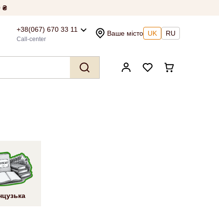
 ₴
+38(067) 670 33 11
Ваше місто
UK
RU
Call-center
нцузька