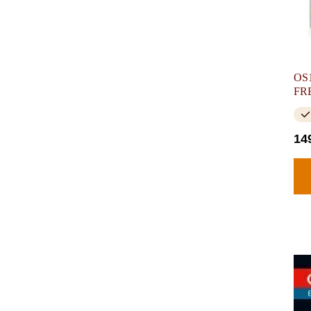
OS1
FR
14