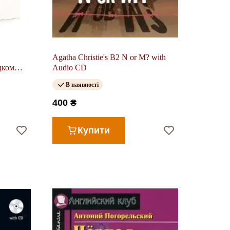
Agatha Christie's B2 N or M? with
цком
Audio CD
В наявності
400 ₴
Купити