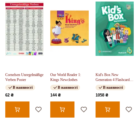
Cornelsen Unregelmäßige
Our World Reader 1:
Kid's Box New
Verben Poster
Kings Newclothes
Generation 4 Flashcards
(pack of 104)
В наявності
В наявності
В наявності
62 ₴
144 ₴
1058 ₴