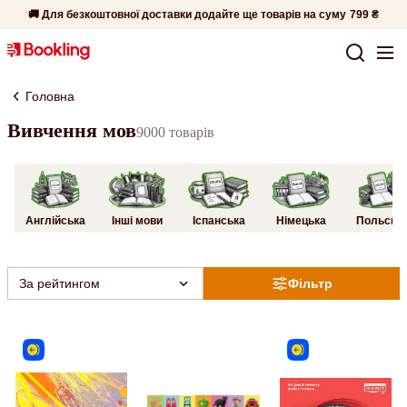
🚚 Для безкоштовної доставки додайте ще товарів на суму
799 ₴
Головна
Вивчення мов
9000 товарів
Англійська
Інші мови
Іспанська
Німецька
Польськ
За рейтингом
Фільтр