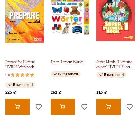
Prepare for Ukraine
Erstes Lernen: Wörter
Super Minds (Ukrainian
НУШ 8 Workbook
edition) НУШ 1 Super
Phonics Book (М'яка
В наявності
В наявності
5.0
обкладинка)
В наявності
225 ₴
261 ₴
115 ₴