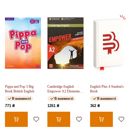
Pippa and Pop 3 Big
Cambridge English
English Plus 4 Student's
Book British English
Empower A2 Elementary
Book
SB with Online
В наявності
В наявності
В наявності
Assessment and Practice,
and Online WB
771 ₴
1261 ₴
362 ₴