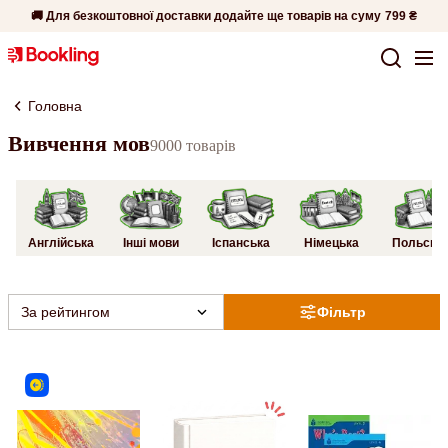
🚚 Для безкоштовної доставки додайте ще товарів на суму
799 ₴
Головна
Вивчення мов
9000 товарів
Англійська
Інші мови
Іспанська
Німецька
Польськ
За рейтингом
Фільтр