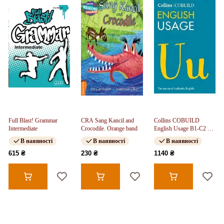
Full Blast! Grammar
CRA Sang Kancil and
Collins COBUILD
Intermediate
Crocodile. Orange band
English Usage B1-C2 4th
ed
В наявності
В наявності
В наявності
615 ₴
230 ₴
1140 ₴