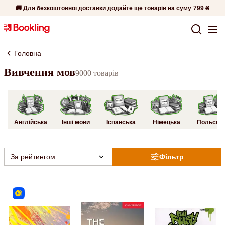
🚚 Для безкоштовної доставки додайте ще товарів на суму
799 ₴
Головна
Вивчення мов
9000 товарів
Англійська
Інші мови
Іспанська
Німецька
Польськ
За рейтингом
Фільтр