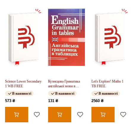
Science Lower Secondary
Кузнєцова Граматика
Let's Explore! Maths 1
1 WB FREE
англійської мови в
TB FREE
таблицях
В наявності
В наявності
В наявності
573 ₴
131 ₴
2560 ₴