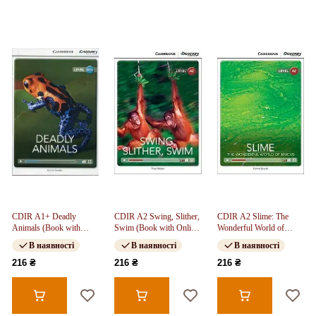
CDIR A1+ Deadly
CDIR A2 Swing, Slither,
CDIR A2 Slime: The
Animals (Book with
Swim (Book with Online
Wonderful World of
Online Access)
Access)
Mucus (Book with
В наявності
В наявності
В наявності
Online Access)
216 ₴
216 ₴
216 ₴