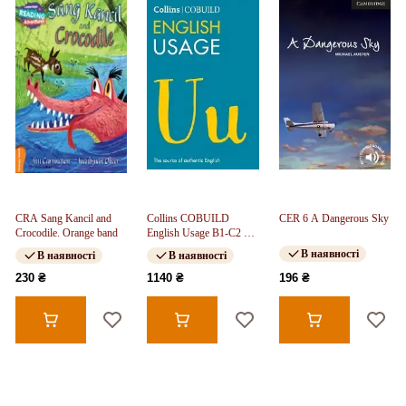
CRA Sang Kancil and
Collins COBUILD
CER 6 A Dangerous Sky
Crocodile. Orange band
English Usage B1-C2 4th
ed
В наявності
В наявності
В наявності
230 ₴
1140 ₴
196 ₴