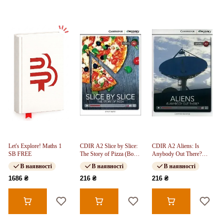
Let's Explore! Maths 1
CDIR A2 Slice by Slice:
CDIR A2 Aliens: Is
SB FREE
The Story of Pizza (Book
Anybody Out There?
with Online Access)
(Book with Online
В наявності
В наявності
В наявності
Access)
1686 ₴
216 ₴
216 ₴