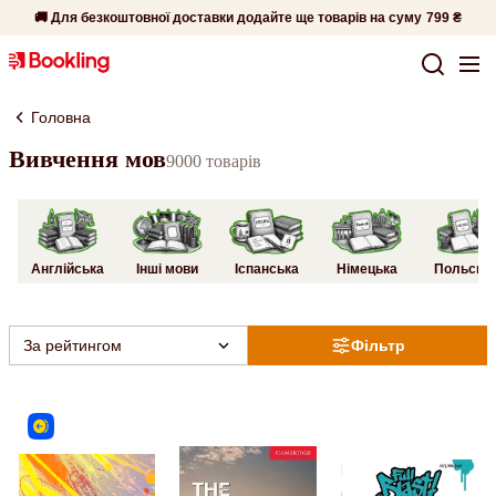
🚚 Для безкоштовної доставки додайте ще товарів на суму
799 ₴
Головна
Вивчення мов
9000 товарів
Англійська
Інші мови
Іспанська
Німецька
Польськ
За рейтингом
Фільтр