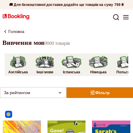
🚚 Для безкоштовної доставки додайте ще товарів на суму
799 ₴
Головна
Вивчення мов
9000 товарів
Англійська
Інші мови
Іспанська
Німецька
Польськ
За рейтингом
Фільтр