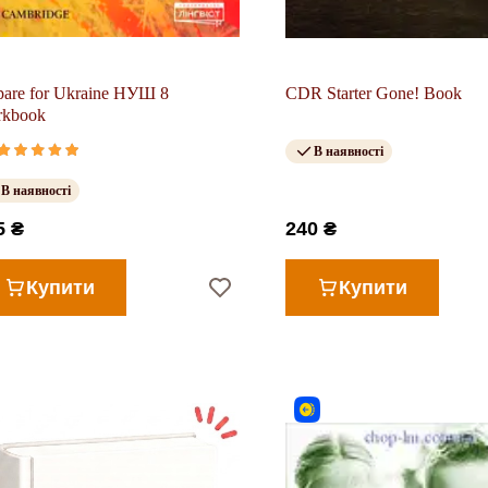
pare for Ukraine НУШ 8
CDR Starter Gone! Book
rkbook
В наявності
В наявності
5 ₴
240 ₴
Купити
Купити