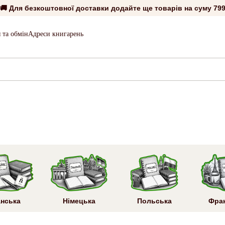
🚚 Для безкоштовної доставки додайте ще товарів на суму
799
 та обмін
Адреси книгарень
анська
Німецька
Польська
Фра