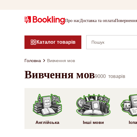
Про нас
Доставка та оплата
Повернення
Каталог товарів
Головна
Вивчення мов
Вивчення мов
9000
товарів
Англійська
Інші мови
Ісп