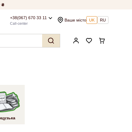
 ₴
+38(067) 670 33 11
Ваше місто
UK
RU
Call-center
нцузька