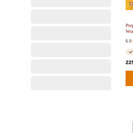
Pre
Wo
5.0
22