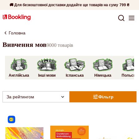
🚚 Для безкоштовної доставки додайте ще товарів на суму
799 ₴
Головна
Вивчення мов
9000 товарів
Англійська
Інші мови
Іспанська
Німецька
Польськ
За рейтингом
Фільтр