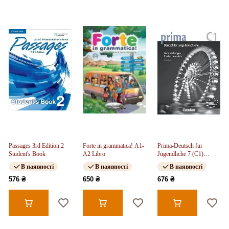
Passages 3rd Edition 2
Forte in grammatica! A1-
Prima-Deutsch fur
Student's Book
A2 Libro
Jugendliche 7 (C1)
Handreichungen fur den
В наявності
В наявності
В наявності
Unterricht
576 ₴
650 ₴
676 ₴