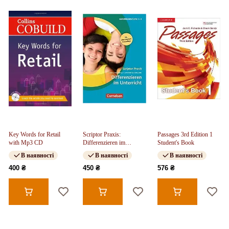
Key Words for Retail
Scriptor Praxis:
Passages 3rd Edition 1
with Mp3 CD
Differenzieren im
Student's Book
Unterricht (7. Auflage)
В наявності
В наявності
В наявності
400 ₴
450 ₴
576 ₴