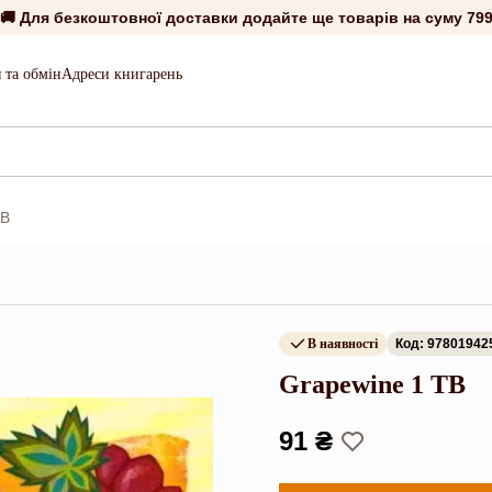
🚚 Для безкоштовної доставки додайте ще товарів на суму
799
 та обмін
Адреси книгарень
TB
В наявності
Код: 97801942
Grapewine 1 TB
91 ₴