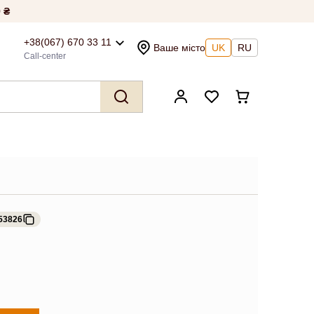
 ₴
+38(067) 670 33 11
Ваше місто
UK
RU
Call-center
53826