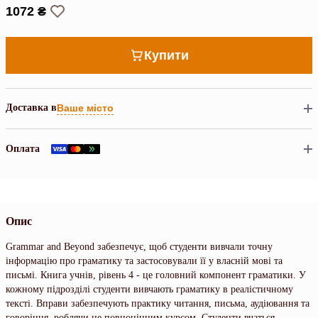
1072 ₴
Купити
Доставка в
Ваше місто
Оплата
Опис
Grammar and Beyond забезпечує, щоб студенти вивчали точну
інформацію про граматику та застосовували її у власній мові та
письмі. Книга учнів, рівень 4 - це головний компонент граматики. У
кожному підрозділі студенти вивчають граматику в реалістичному
тексті. Вправи забезпечують практику читання, письма, аудіювання та
говоріння, роблячи це повноцінним курсом. Студенти вчаться