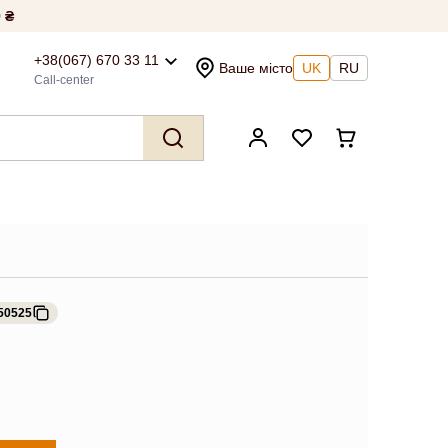
 ₴
+38(067) 670 33 11
Ваше місто
UK
RU
Call-center
50525