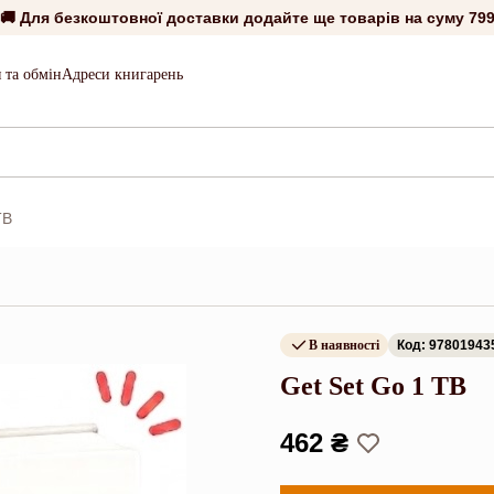
🚚 Для безкоштовної доставки додайте ще товарів на суму
799
 та обмін
Адреси книгарень
TB
В наявності
Код: 97801943
Get Set Go 1 TB
462 ₴