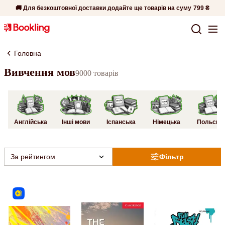
🚚 Для безкоштовної доставки додайте ще товарів на суму
799 ₴
Головна
Вивчення мов
9000 товарів
Англійська
Інші мови
Іспанська
Німецька
Польськ
За рейтингом
Фільтр