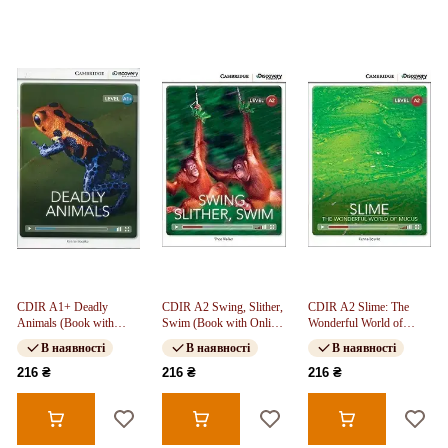
CDIR A1+ Deadly
CDIR A2 Swing, Slither,
CDIR A2 Slime: The
Animals (Book with
Swim (Book with Online
Wonderful World of
Online Access)
Access)
Mucus (Book with
В наявності
В наявності
В наявності
Online Access)
216 ₴
216 ₴
216 ₴