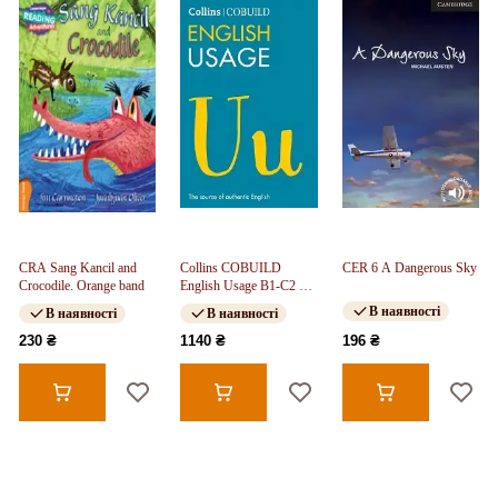
CRA Sang Kancil and
Collins COBUILD
CER 6 A Dangerous Sky
Crocodile. Orange band
English Usage B1-C2 4th
ed
В наявності
В наявності
В наявності
230 ₴
1140 ₴
196 ₴