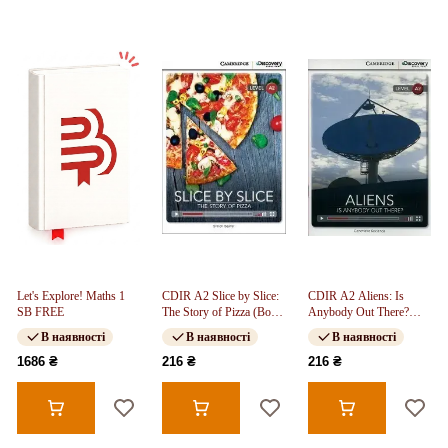
Let's Explore! Maths 1
CDIR A2 Slice by Slice:
CDIR A2 Aliens: Is
SB FREE
The Story of Pizza (Book
Anybody Out There?
with Online Access)
(Book with Online
В наявності
В наявності
В наявності
Access)
1686 ₴
216 ₴
216 ₴