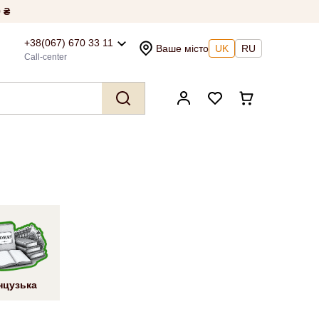
 ₴
+38(067) 670 33 11
Ваше місто
UK
RU
Call-center
нцузька