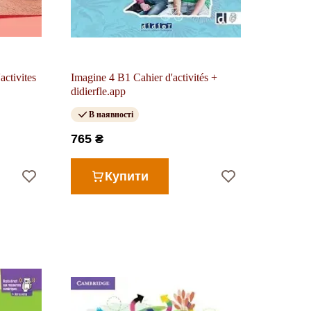
activites
Imagine 4 B1 Cahier d'activités +
didierfle.app
В наявності
765 ₴
Купити