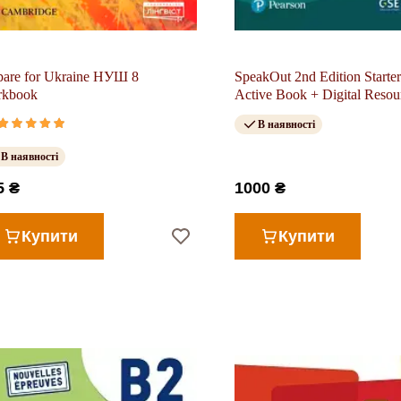
pare for Ukraine НУШ 8
SpeakOut 2nd Edition Starte
rkbook
Active Book + Digital Resou
В наявності
В наявності
5 ₴
1000 ₴
Купити
Купити