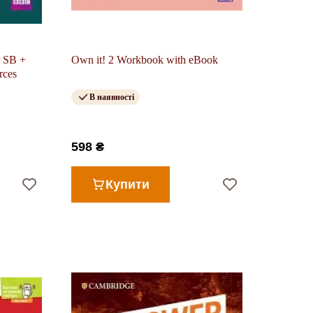
r SB +
Own it! 2 Workbook with eBook
rces
В наявності
598 ₴
Купити