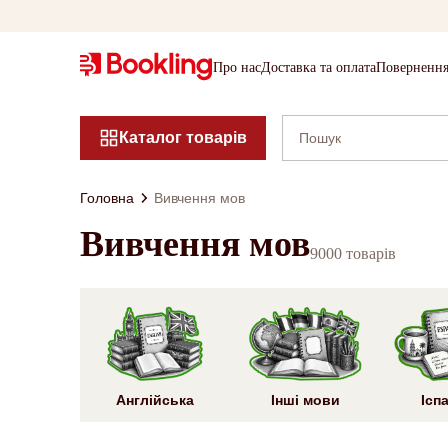
Про нас
Доставка та оплата
Повернення
Каталог товарів
Головна
Вивчення мов
Вивчення мов
9000 товарів
Англійська
Інші мови
Ісп