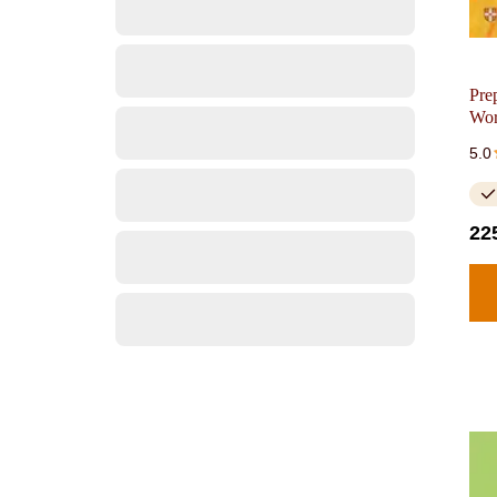
Pre
Wo
5.0
22