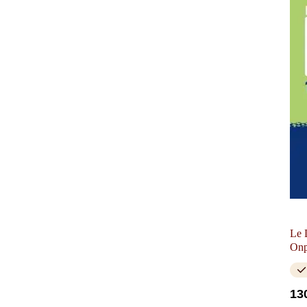
Le 
Onp
13