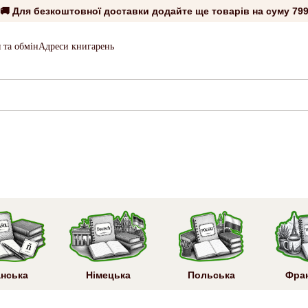
🚚 Для безкоштовної доставки додайте ще товарів на суму
799
 та обмін
Адреси книгарень
анська
Німецька
Польська
Фра