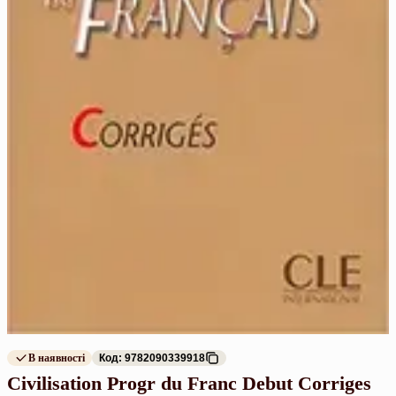
В наявності
Код: 9782090339918
Civilisation Progr du Franc Debut Corriges