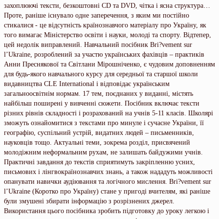
захоплюючі тексти, безкоштовні CD та DVD, чітка і ясна структура…
Проте, раніше існувало одне заперечення, з яким ми постійно
стикалися - це відсутність країнознавчого матеріалу про Україну, як
того вимагає Міністерство освіти і науки, молоді та спорту. Відтепер,
цей недолік виправлений. Навчальний посібник Bri?vement sur
l’Ukraine, розроблений за участю українських фахівців – практиків
Анни Преснякової та Світлани Мірошніченко, є чудовим доповненням
для будь-якого навчального курсу для середньої та старшої школи
видавництва CLE International і відповідає українським
загальноосвітнім нормам. 17 тем, поєднаних у виданні, містять
найбільш поширені у вивченні сюжети. Посібник включає тексти
різних рівнів складності і розрахований на учнів 5-11 класів. Школярі
зможуть ознайомитися з текстами про минуле і сучасне України, її
географію, суспільний устрій, видатних людей – письменників,
науковців тощо. Актуальні теми, зокрема розділ, присвячений
молодіжним неформальним рухам, не залишать байдужими учнів.
Практичні завдання до текстів сприятимуть закріпленню усних,
письмових і лінгвокраїнознавчих знань, а також нададуть можливості
опанувати навички аудіювання та логічного мислення. Bri?vement sur
l’Ukraine (Коротко про Україну) стане у пригоді вчителям, які раніше
були змушені збирати інформацію з розрізнених джерел.
Використання цього посібника зробить підготовку до уроку легкою і