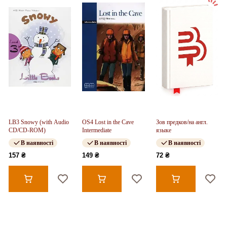
LB3 Snowy (with Audio
OS4 Lost in the Cave
Зов предков/на англ.
CD/CD-ROM)
Intermediate
языке
В наявності
В наявності
В наявності
157 ₴
149 ₴
72 ₴