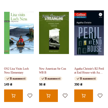
OS2 Lisa Visits Loch
New American Str Con
Agatha Christie's B2 Peril
Ness Elementary
WB B
at End House with Audio
CD
В наявності
В наявності
В наявності
149 ₴
98 ₴
390 ₴