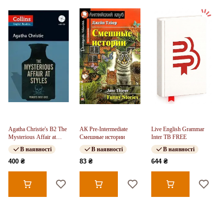
Agatha Christie's B2 The
АК Pre-Intermediate
Live English Grammar
Mysterious Affair at
Смешные истории
Inter TB FREE
Styles with Audio CD
В наявності
В наявності
В наявності
400 ₴
83 ₴
644 ₴