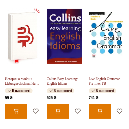
Истории о любви /
Collins Easy Learning:
Live English Grammar
Liebesgeschichten /На
English Idioms
Pre-Inter TB
немецком языке.
В наявності
В наявності
В наявності
59 ₴
525 ₴
741 ₴