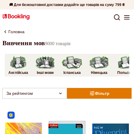
🚚 Для безкоштовної доставки додайте ще товарів на суму
799 ₴
Головна
Вивчення мов
9000 товарів
Англійська
Інші мови
Іспанська
Німецька
Польськ
За рейтингом
Фільтр