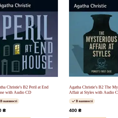
tha Christie's B2 Peril at End
Agatha Christie's B2 The My
se with Audio CD
Affair at Styles with Audio 
В наявності
В наявності
0 ₴
400 ₴