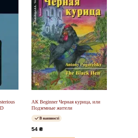
sterious
АК Beginner Черная курица, или
CD
Подземные жители
В наявності
54 ₴