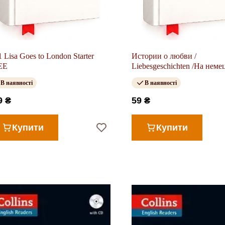
 Lisa Goes to London Starter
Истории о любви /
EE
Liebesgeschichten /На неме
языке.
В наявності
В наявності
9 ₴
59 ₴
Купити
Купити