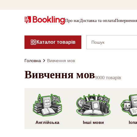
Про нас
Доставка та оплата
Повернення
Каталог товарів
Головна
Вивчення мов
Вивчення мов
9000 товарів
Англійська
Інші мови
Ісп