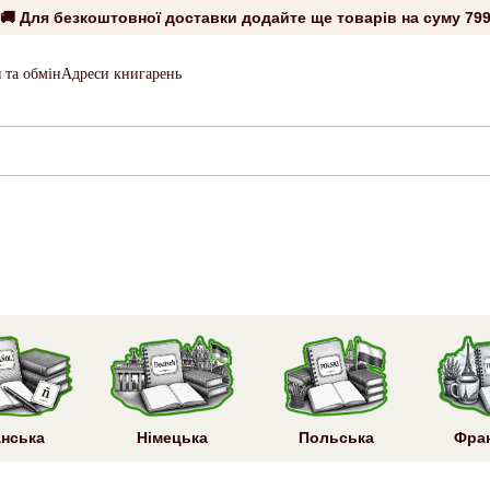
🚚 Для безкоштовної доставки додайте ще товарів на суму
799
 та обмін
Адреси книгарень
анська
Німецька
Польська
Фра