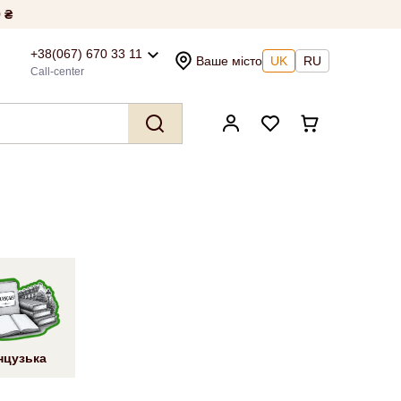
 ₴
+38(067) 670 33 11
Ваше місто
UK
RU
Call-center
нцузька