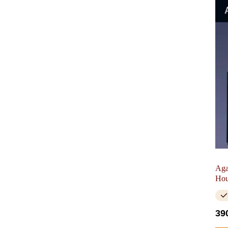
Aga
Hou
39