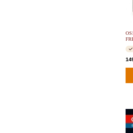
OS1
FR
14