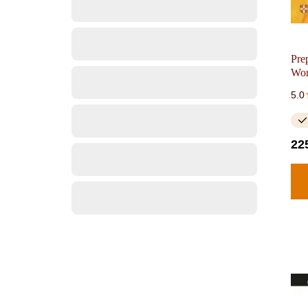
Pre
Wo
5.0
22