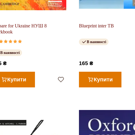
pare for Ukraine НУШ 8
Blueprint inter TB
rkbook
В наявності
В наявності
5 ₴
165 ₴
Купити
Купити