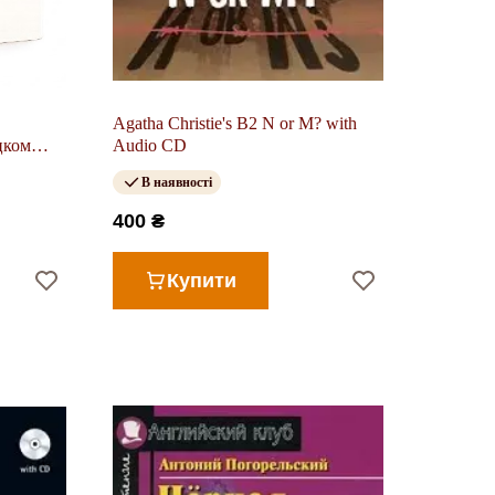
Agatha Christie's B2 N or M? with
цком
Audio CD
В наявності
400 ₴
Купити