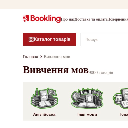
Про нас
Доставка та оплата
Повернення
Каталог товарів
Головна
Вивчення мов
Вивчення мов
9000 товарів
Англійська
Інші мови
Ісп