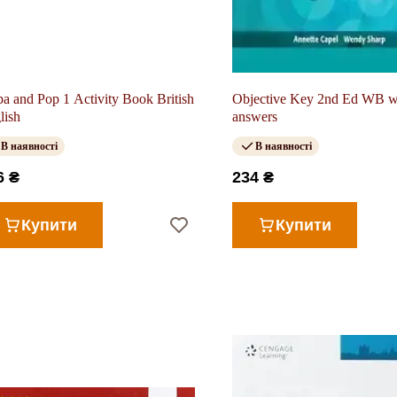
pa and Pop 1 Activity Book British
Objective Key 2nd Ed WB w
lish
answers
В наявності
В наявності
6 ₴
234 ₴
Купити
Купити