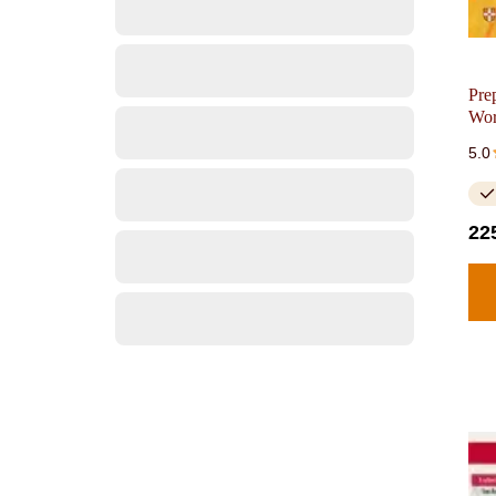
Pre
Wo
5.0
22