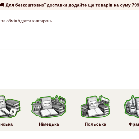
🚚 Для безкоштовної доставки додайте ще товарів на суму
799
 та обмін
Адреси книгарень
анська
Німецька
Польська
Фра