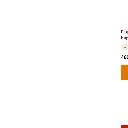
Pip
Eng
46