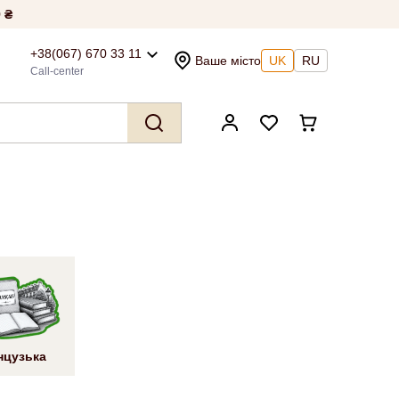
 ₴
+38(067) 670 33 11
Ваше місто
UK
RU
Call-center
нцузька