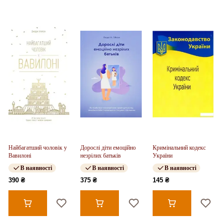
Найбагатший чоловік у
Дорослі діти емоційно
Кримінальний кодекс
Вавилоні
незрілих батьків
України
В наявності
В наявності
В наявності
390 ₴
375 ₴
145 ₴