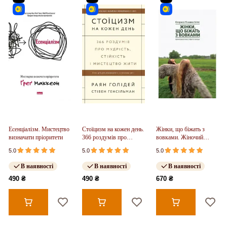
Есенціалізм. Мистецтво
Стоїцизм на кожен день.
Жінки, що біжать з
визначати пріоритети
366 роздумів про
вовками. Жіночий
мудрість, стійкість і
архетип у міфах та
5.0
5.0
5.0
мистецтво жити
легендах
В наявності
В наявності
В наявності
490 ₴
490 ₴
670 ₴