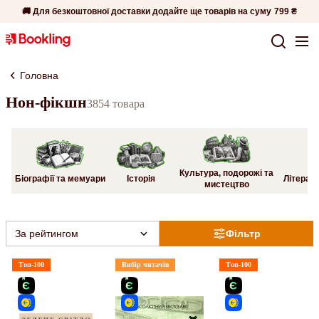
🚚 Для безкоштовної доставки додайте ще товарів на суму
799 ₴
Головна
Нон-фікшн
3854 товара
Культура, подорожі та
Біографії та мемуари
Історія
Літерату
мистецтво
За рейтингом
Фільтр
Топ-100
Вибір читачів
Топ-100