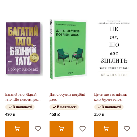
Багатий тато, бідний
Для стосунків потрібні
Це те, що вас зцілить,
тато. Що знають про
двоє
коли будете готові
гроші багаті батьки і не
В наявності
В наявності
В наявності
знають бідні
490 ₴
450 ₴
350 ₴