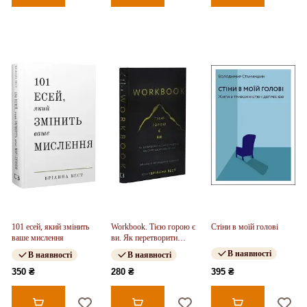
101 есей, який змінить
Workbook. Тією горою є
Стіни в моїй голові
ваше мислення
ви. Як перетворити
самосаботаж на
В наявності
В наявності
В наявності
самовдосконалення
350 ₴
280 ₴
395 ₴