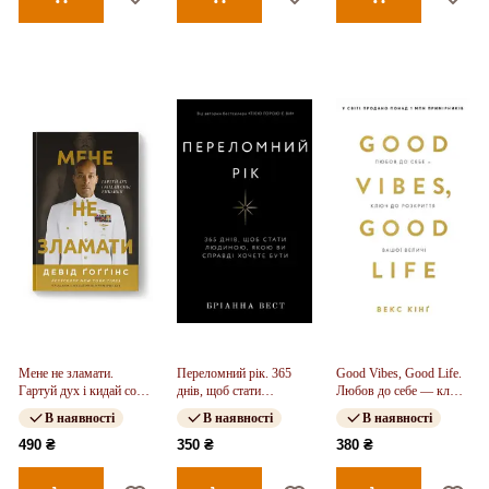
Мене не зламати.
Переломний рік. 365
Good Vibes, Good Life.
Гартуй дух і кидай собі
днів, щоб стати
Любов до себе — ключ
виклики
людиною, якою ви
до розкриття вашої
В наявності
В наявності
В наявності
справді хочете бути
величі
490 ₴
350 ₴
380 ₴