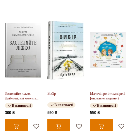
Застеляйте ліжко.
Вибір
Малечі про інтимні речі
Дрібниці, які можуть
(оновлене видання)
змінити ваше життя... і,
В наявності
В наявності
В наявності
можливо, світ
300 ₴
590 ₴
550 ₴