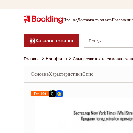
Про нас
Доставка та оплата
Повернення
Каталог товарів
Головна
Нон-фікшн
Саморозвиток та самовдоскон
Основне
Характеристики
Опис
Топ-100