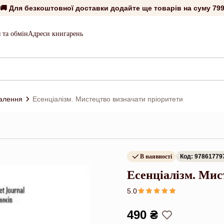
🚚 Для безкоштовної доставки додайте ще товарів на суму
799
 та обмін
Адреси книгарень
алення
Есенціалізм. Мистецтво визначати пріоритети
В наявності
Код: 97861779
Есенціалізм. Мис
5.0
490 ₴