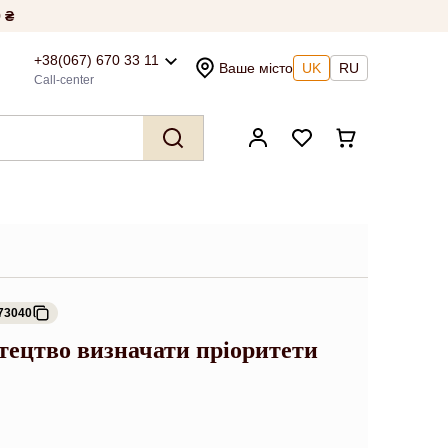
 ₴
+38(067) 670 33 11
Ваше місто
UK
RU
Call-center
73040
тецтво визначати пріоритети