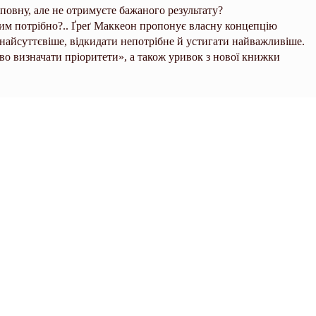
 повну, але не отримуєте бажаного результату?
чим потрібно?.. Ґреґ Маккеон пропонує власну концепцію
и найсуттєвіше, відкидати непотрібне й устигати найважливіше.
во визначати пріоритети», а також уривок з нової книжки