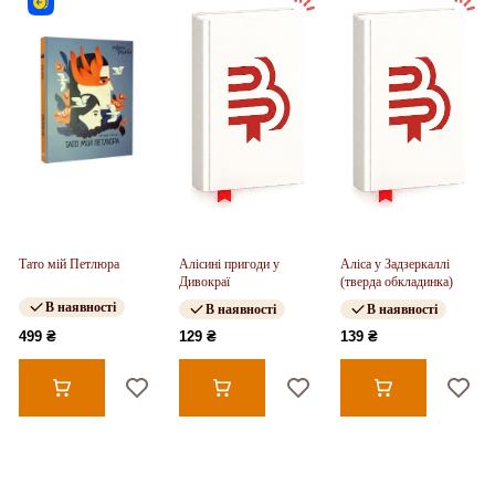
Тато мій Петлюра
Алісині пригоди у
Аліса у Задзеркаллі
Дивокраї
(тверда обкладинка)
В наявності
В наявності
В наявності
499 ₴
129 ₴
139 ₴