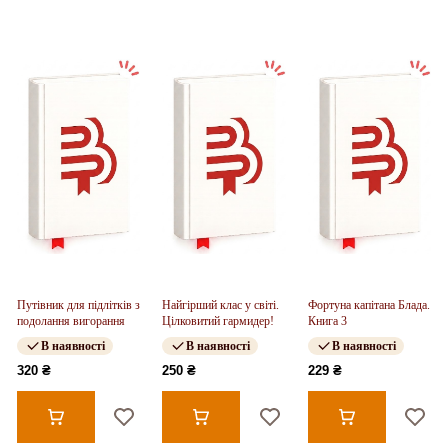
Путівник для підлітків з
Найгірший клас у світі.
Фортуна капітана Блада.
подолання вигорання
Цілковитий гармидер!
Книга 3
В наявності
В наявності
В наявності
320 ₴
250 ₴
229 ₴