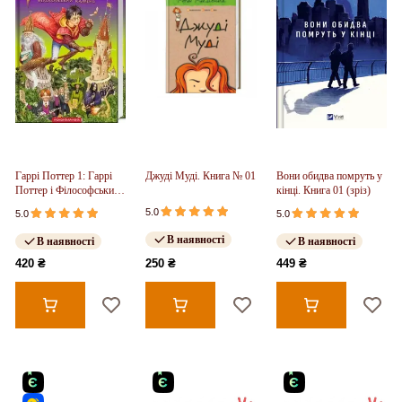
Гаррі Поттер 1: Гаррі
Джуді Муді. Книга № 01
Вони обидва помруть у
Поттер і Філософський
кінці. Книга 01 (зріз)
камінь
5.0
5.0
5.0
В наявності
В наявності
В наявності
420 ₴
250 ₴
449 ₴