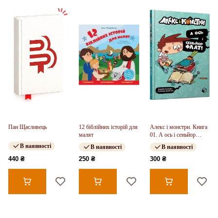
Пан Щасливець
12 біблійних історій для
Алекс і монстри. Книга
малят
01. А ось і сеньйор
Флат!
В наявності
В наявності
В наявності
440 ₴
250 ₴
300 ₴