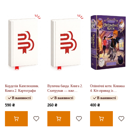
Корделія Капелюшник.
Вулична банда. Книга 2.
Опівнічні коти. Книжка
Книга 2. Картографи
Схитрував — вже
4. Кіт-привид із
майже переміг!
Бейкерлу
В наявності
В наявності
В наявності
590 ₴
260 ₴
400 ₴