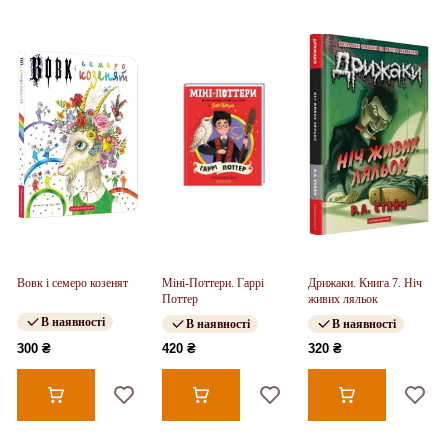
Вовк і семеро козенят
Міні-Поттери. Гаррі
Дрижаки. Книга 7. Ніч
Поттер
живих ляльок
В наявності
В наявності
В наявності
300 ₴
420 ₴
320 ₴