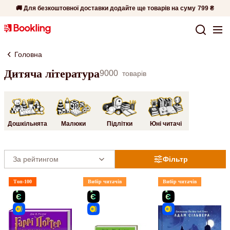
🚚 Для безкоштовної доставки додайте ще товарів на суму
799 ₴
Головна
Дитяча література
9000
товарів
Дошкільнята
Малюки
Підлітки
Юні читачі
Фільтр
Топ-100
Вибір читачів
Вибір читачів